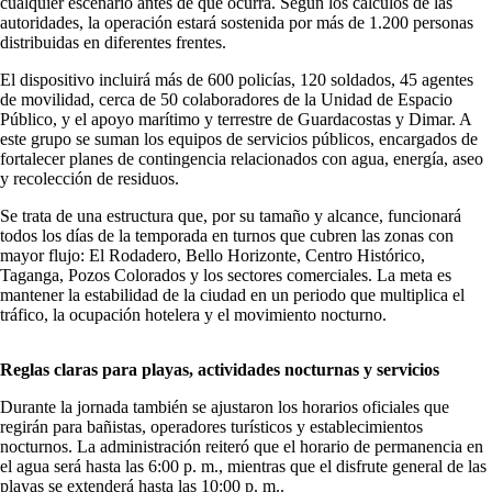
cualquier escenario antes de que ocurra. Según los cálculos de las
autoridades, la operación estará sostenida por más de 1.200 personas
distribuidas en diferentes frentes.
El dispositivo incluirá más de 600 policías, 120 soldados, 45 agentes
de movilidad, cerca de 50 colaboradores de la Unidad de Espacio
Público, y el apoyo marítimo y terrestre de Guardacostas y Dimar. A
este grupo se suman los equipos de servicios públicos, encargados de
fortalecer planes de contingencia relacionados con agua, energía, aseo
y recolección de residuos.
Se trata de una estructura que, por su tamaño y alcance, funcionará
todos los días de la temporada en turnos que cubren las zonas con
mayor flujo: El Rodadero, Bello Horizonte, Centro Histórico,
Taganga, Pozos Colorados y los sectores comerciales. La meta es
mantener la estabilidad de la ciudad en un periodo que multiplica el
tráfico, la ocupación hotelera y el movimiento nocturno.
Reglas claras para playas, actividades nocturnas y servicios
Durante la jornada también se ajustaron los horarios oficiales que
regirán para bañistas, operadores turísticos y establecimientos
nocturnos. La administración reiteró que el horario de permanencia en
el agua será hasta las 6:00 p. m., mientras que el disfrute general de las
playas se extenderá hasta las 10:00 p. m..