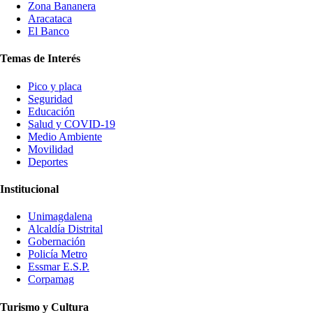
Zona Bananera
Aracataca
El Banco
Temas de Interés
Pico y placa
Seguridad
Educación
Salud y COVID-19
Medio Ambiente
Movilidad
Deportes
Institucional
Unimagdalena
Alcaldía Distrital
Gobernación
Policía Metro
Essmar E.S.P.
Corpamag
Turismo y Cultura