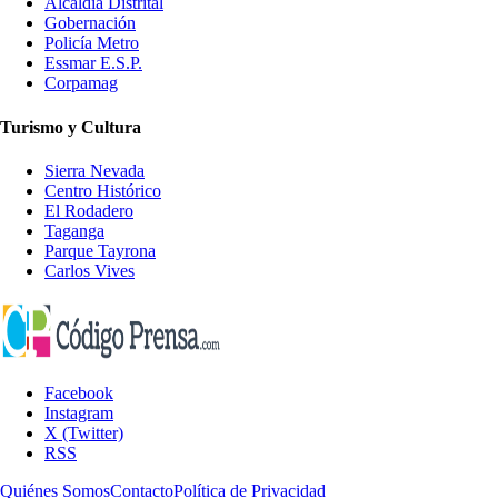
Alcaldía Distrital
Gobernación
Policía Metro
Essmar E.S.P.
Corpamag
Turismo y Cultura
Sierra Nevada
Centro Histórico
El Rodadero
Taganga
Parque Tayrona
Carlos Vives
Facebook
Instagram
X (Twitter)
RSS
Quiénes Somos
Contacto
Política de Privacidad