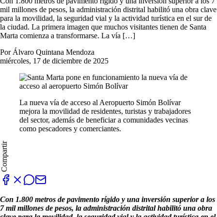
Con 1.800 metros de pavimento rígido y una inversión superior a los 7
mil millones de pesos, la administración distrital habilitó una obra clave
para la movilidad, la seguridad vial y la actividad turística en el sur de
la ciudad. La primera imagen que muchos visitantes tienen de Santa
Marta comienza a transformarse. La vía […]
Por Álvaro Quintana Mendoza
miércoles, 17 de diciembre de 2025
La nueva vía de acceso al Aeropuerto Simón Bolívar
mejora la movilidad de residentes, turistas y trabajadores
del sector, además de beneficiar a comunidades vecinas
como pescadores y comerciantes.
Compartir
Con 1.800 metros de pavimento rígido y una inversión superior a los
7 mil millones de pesos, la administración distrital habilitó una obra
clave para la movilidad, la seguridad vial y la actividad turística en el