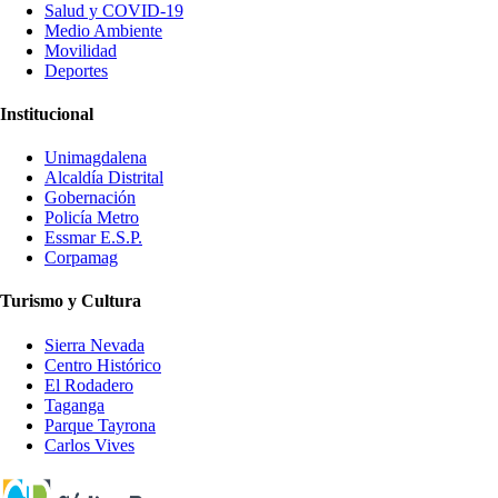
Salud y COVID-19
Medio Ambiente
Movilidad
Deportes
Institucional
Unimagdalena
Alcaldía Distrital
Gobernación
Policía Metro
Essmar E.S.P.
Corpamag
Turismo y Cultura
Sierra Nevada
Centro Histórico
El Rodadero
Taganga
Parque Tayrona
Carlos Vives