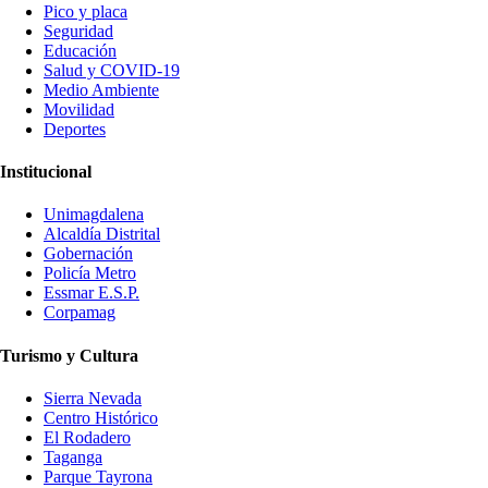
Pico y placa
Seguridad
Educación
Salud y COVID-19
Medio Ambiente
Movilidad
Deportes
Institucional
Unimagdalena
Alcaldía Distrital
Gobernación
Policía Metro
Essmar E.S.P.
Corpamag
Turismo y Cultura
Sierra Nevada
Centro Histórico
El Rodadero
Taganga
Parque Tayrona