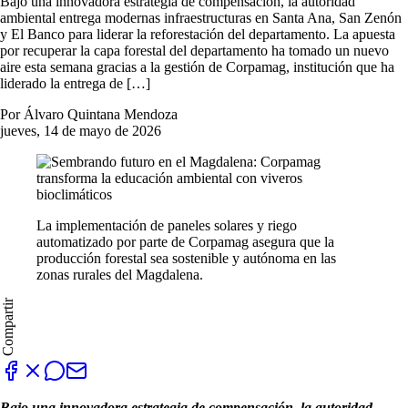
Bajo una innovadora estrategia de compensación, la autoridad
ambiental entrega modernas infraestructuras en Santa Ana, San Zenón
y El Banco para liderar la reforestación del departamento. La apuesta
por recuperar la capa forestal del departamento ha tomado un nuevo
aire esta semana gracias a la gestión de Corpamag, institución que ha
liderado la entrega de […]
Por Álvaro Quintana Mendoza
jueves, 14 de mayo de 2026
La implementación de paneles solares y riego
automatizado por parte de Corpamag asegura que la
producción forestal sea sostenible y autónoma en las
zonas rurales del Magdalena.
Compartir
Bajo una innovadora estrategia de compensación, la autoridad