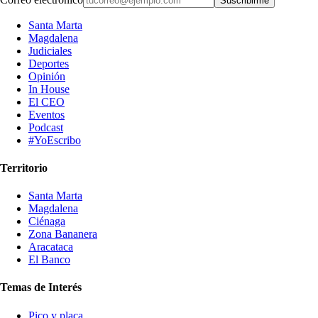
Suscribirme
Santa Marta
Magdalena
Judiciales
Deportes
Opinión
In House
El CEO
Eventos
Podcast
#YoEscribo
Territorio
Santa Marta
Magdalena
Ciénaga
Zona Bananera
Aracataca
El Banco
Temas de Interés
Pico y placa