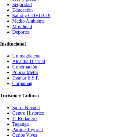
Seguridad
Educación
Salud y COVID-19
Medio Ambiente
Movilidad
Deportes
Institucional
Unimagdalena
Alcaldía Distrital
Gobernación
Policía Metro
Essmar E.S.P.
Corpamag
Turismo y Cultura
Sierra Nevada
Centro Histórico
El Rodadero
Taganga
Parque Tayrona
Carlos Vives