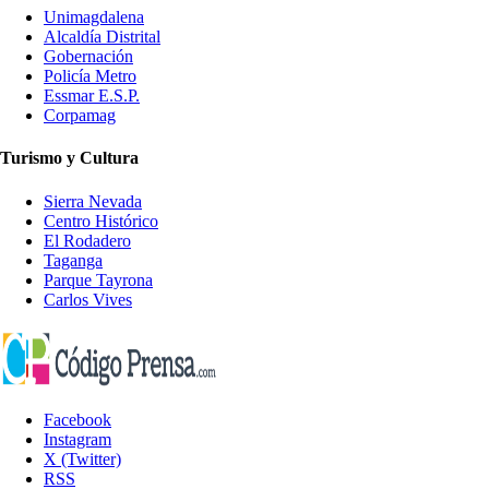
Unimagdalena
Alcaldía Distrital
Gobernación
Policía Metro
Essmar E.S.P.
Corpamag
Turismo y Cultura
Sierra Nevada
Centro Histórico
El Rodadero
Taganga
Parque Tayrona
Carlos Vives
Facebook
Instagram
X (Twitter)
RSS