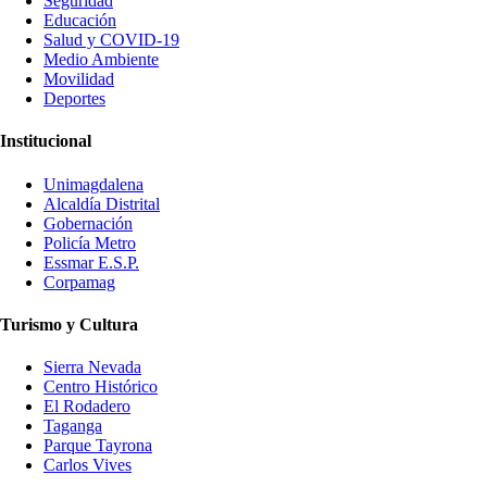
Seguridad
Educación
Salud y COVID-19
Medio Ambiente
Movilidad
Deportes
Institucional
Unimagdalena
Alcaldía Distrital
Gobernación
Policía Metro
Essmar E.S.P.
Corpamag
Turismo y Cultura
Sierra Nevada
Centro Histórico
El Rodadero
Taganga
Parque Tayrona
Carlos Vives