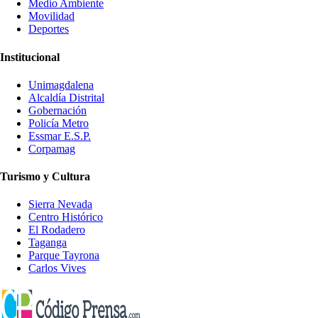
Medio Ambiente
Movilidad
Deportes
Institucional
Unimagdalena
Alcaldía Distrital
Gobernación
Policía Metro
Essmar E.S.P.
Corpamag
Turismo y Cultura
Sierra Nevada
Centro Histórico
El Rodadero
Taganga
Parque Tayrona
Carlos Vives