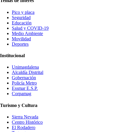
Temas de Interés
Pico y placa
Seguridad
Educación
Salud y COVID-19
Medio Ambiente
Movilidad
Deportes
Institucional
Unimagdalena
Alcaldía Distrital
Gobernación
Policía Metro
Essmar E.S.P.
Corpamag
Turismo y Cultura
Sierra Nevada
Centro Histórico
El Rodadero