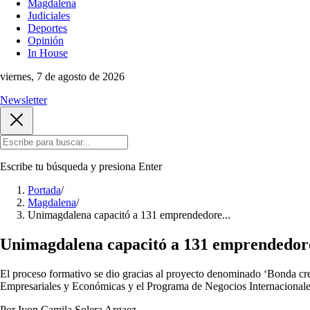
Magdalena
Judiciales
Deportes
Opinión
In House
viernes, 7 de agosto de 2026
Newsletter
Escribe tu búsqueda y presiona
Enter
Portada
/
Magdalena
/
Unimagdalena capacitó a 131 emprendedore...
Unimagdalena capacitó a 131 emprendedores 
El proceso formativo se dio gracias al proyecto denominado ‘Bonda cre
Empresariales y Económicas y el Programa de Negocios Internacionales,
Por Ivon Camila Solera Argaez