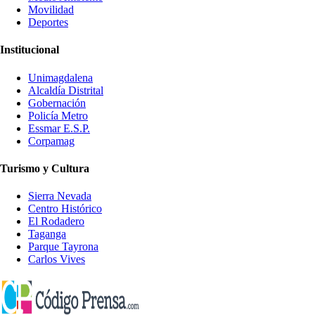
Movilidad
Deportes
Institucional
Unimagdalena
Alcaldía Distrital
Gobernación
Policía Metro
Essmar E.S.P.
Corpamag
Turismo y Cultura
Sierra Nevada
Centro Histórico
El Rodadero
Taganga
Parque Tayrona
Carlos Vives