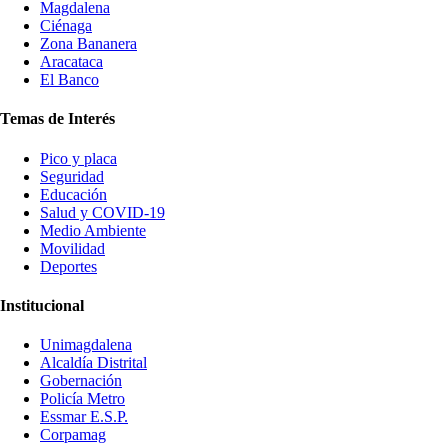
Magdalena
Ciénaga
Zona Bananera
Aracataca
El Banco
Temas de Interés
Pico y placa
Seguridad
Educación
Salud y COVID-19
Medio Ambiente
Movilidad
Deportes
Institucional
Unimagdalena
Alcaldía Distrital
Gobernación
Policía Metro
Essmar E.S.P.
Corpamag