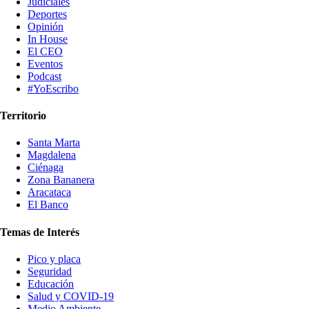
Judiciales
Deportes
Opinión
In House
El CEO
Eventos
Podcast
#YoEscribo
Territorio
Santa Marta
Magdalena
Ciénaga
Zona Bananera
Aracataca
El Banco
Temas de Interés
Pico y placa
Seguridad
Educación
Salud y COVID-19
Medio Ambiente