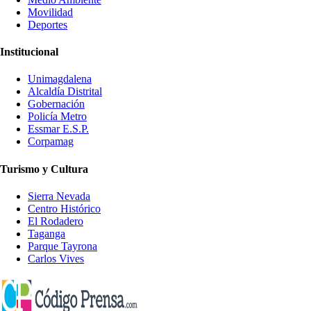
Movilidad
Deportes
Institucional
Unimagdalena
Alcaldía Distrital
Gobernación
Policía Metro
Essmar E.S.P.
Corpamag
Turismo y Cultura
Sierra Nevada
Centro Histórico
El Rodadero
Taganga
Parque Tayrona
Carlos Vives