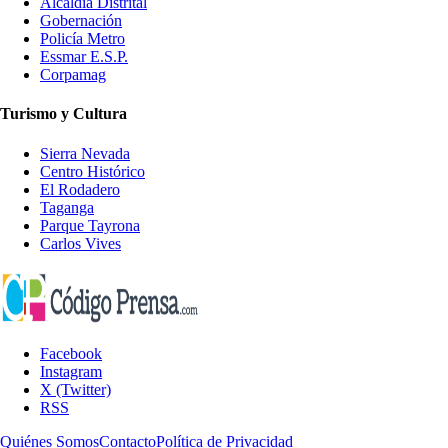
Alcaldía Distrital
Gobernación
Policía Metro
Essmar E.S.P.
Corpamag
Turismo y Cultura
Sierra Nevada
Centro Histórico
El Rodadero
Taganga
Parque Tayrona
Carlos Vives
Facebook
Instagram
X (Twitter)
RSS
Quiénes Somos
Contacto
Política de Privacidad