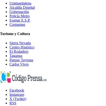
Unimagdalena
Alcaldía Distrital
Gobernación
Policía Metro
Essmar E.S.P.
Corpamag
Turismo y Cultura
Sierra Nevada
Centro Histórico
El Rodadero
Taganga
Parque Tayrona
Carlos Vives
Facebook
Instagram
X (Twitter)
RSS