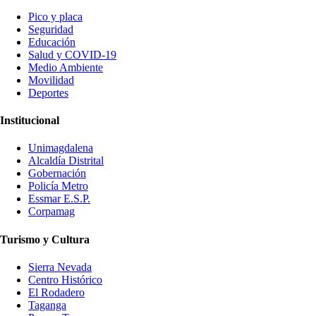
Pico y placa
Seguridad
Educación
Salud y COVID-19
Medio Ambiente
Movilidad
Deportes
Institucional
Unimagdalena
Alcaldía Distrital
Gobernación
Policía Metro
Essmar E.S.P.
Corpamag
Turismo y Cultura
Sierra Nevada
Centro Histórico
El Rodadero
Taganga