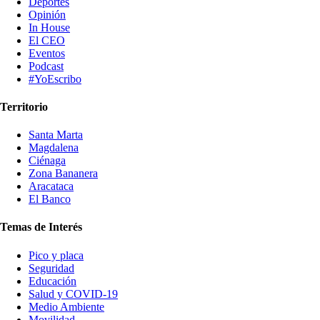
Deportes
Opinión
In House
El CEO
Eventos
Podcast
#YoEscribo
Territorio
Santa Marta
Magdalena
Ciénaga
Zona Bananera
Aracataca
El Banco
Temas de Interés
Pico y placa
Seguridad
Educación
Salud y COVID-19
Medio Ambiente
Movilidad