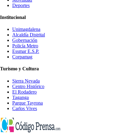
Deportes
Institucional
Unimagdalena
Alcaldía Distrital
Gobernación
Policía Metro
Essmar E.S.P.
Corpamag
Turismo y Cultura
Sierra Nevada
Centro Histórico
El Rodadero
Taganga
Parque Tayrona
Carlos Vives