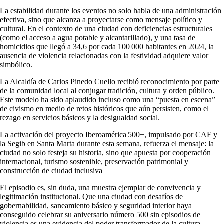
La estabilidad durante los eventos no solo habla de una administración
efectiva, sino que alcanza a proyectarse como mensaje político y
cultural. En el contexto de una ciudad con deficiencias estructurales
(como el acceso a agua potable y alcantarillado), y una tasa de
homicidios que llegó a 34,6 por cada 100 000 habitantes en 2024, la
ausencia de violencia relacionadas con la festividad adquiere valor
simbólico.
La Alcaldía de Carlos Pinedo Cuello recibió reconocimiento por parte
de la comunidad local al conjugar tradición, cultura y orden público.
Este modelo ha sido aplaudido incluso como una “puesta en escena”
de civismo en medio de retos históricos que aún persisten, como el
rezago en servicios básicos y la desigualdad social.
La activación del proyecto Iberoamérica 500+, impulsado por CAF y
la Segib en Santa Marta durante esta semana, refuerza el mensaje: la
ciudad no solo festeja su historia, sino que apuesta por cooperación
internacional, turismo sostenible, preservación patrimonial y
construcción de ciudad inclusiva
El episodio es, sin duda, una muestra ejemplar de convivencia y
legitimación institucional. Que una ciudad con desafíos de
gobernabilidad, saneamiento básico y seguridad interior haya
conseguido celebrar su aniversario número 500 sin episodios de
violencia es una evidencia del poder transformador de la cultura