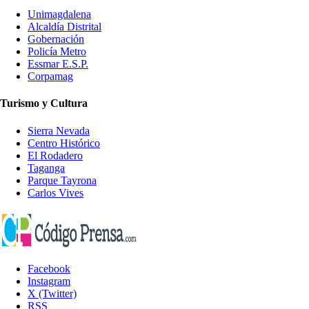
Unimagdalena
Alcaldía Distrital
Gobernación
Policía Metro
Essmar E.S.P.
Corpamag
Turismo y Cultura
Sierra Nevada
Centro Histórico
El Rodadero
Taganga
Parque Tayrona
Carlos Vives
Facebook
Instagram
X (Twitter)
RSS