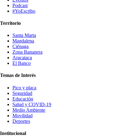
Podcast
#YoEscribo
Territorio
Santa Marta
Magdalena
Ciénaga
Zona Bananera
Aracataca
El Banco
Temas de Interés
Pico y placa
Seguridad
Educación
Salud y COVID-19
Medio Ambiente
Movilidad
Deportes
Institucional