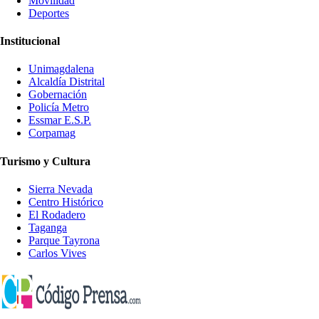
Movilidad
Deportes
Institucional
Unimagdalena
Alcaldía Distrital
Gobernación
Policía Metro
Essmar E.S.P.
Corpamag
Turismo y Cultura
Sierra Nevada
Centro Histórico
El Rodadero
Taganga
Parque Tayrona
Carlos Vives