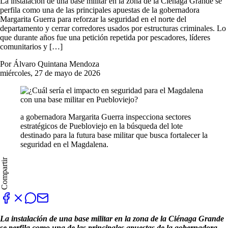
La instalación de una base militar en la zona de la Ciénaga Grande se
perfila como una de las principales apuestas de la gobernadora
Margarita Guerra para reforzar la seguridad en el norte del
departamento y cerrar corredores usados por estructuras criminales. Lo
que durante años fue una petición repetida por pescadores, líderes
comunitarios y […]
Por Álvaro Quintana Mendoza
miércoles, 27 de mayo de 2026
a gobernadora Margarita Guerra inspecciona sectores
estratégicos de Puebloviejo en la búsqueda del lote
destinado para la futura base militar que busca fortalecer la
seguridad en el Magdalena.
Compartir
La instalación de una base militar en la zona de la Ciénaga Grande
se perfila como una de las principales apuestas de la gobernadora