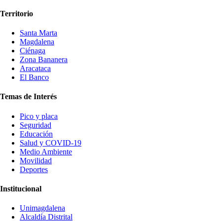
Territorio
Santa Marta
Magdalena
Ciénaga
Zona Bananera
Aracataca
El Banco
Temas de Interés
Pico y placa
Seguridad
Educación
Salud y COVID-19
Medio Ambiente
Movilidad
Deportes
Institucional
Unimagdalena
Alcaldía Distrital