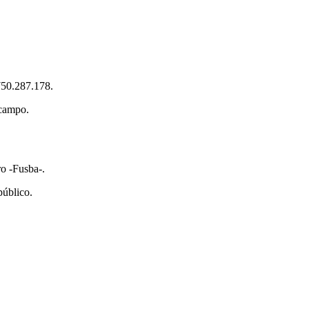
.750.287.178.
 campo.
ro -Fusba-.
público.